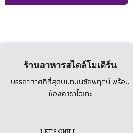
ร้านอาหารสไตล์โมเดิร์น
บรรยากาศดีที่สุดบนถนนชัยพฤกษ์ พร้อม
ห้องคาราโอเกะ
LET'S CHILL