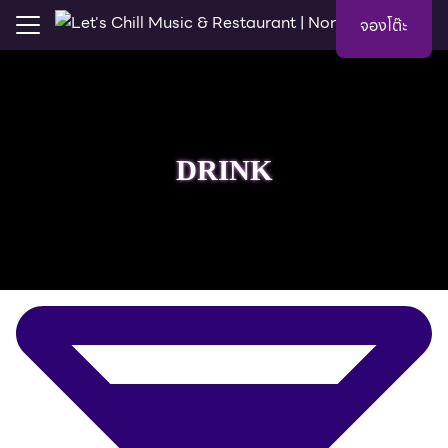
Skip
จองโต๊ะ
to
Search
content
for:
E
DRINK
MOTION
AOKE
 MUSIC
CERT
U
TACT US
S